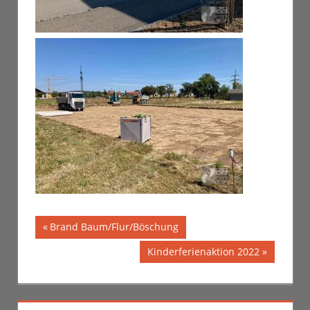
Vorheriger
Brand Baum/Flur/Böschung
Beitragsnavigation
Beitrag:
Nächster
Kinderferienaktion 2022
Beitrag: