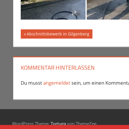
Vorheriger
Abschnittsbewerb in Gilgenberg
Beitragsnavigation
Beitrag:
KOMMENTAR HINTERLASSEN
Du musst
angemeldet
sein, um einen Kommenta
WordPress Theme:
Tortuga
von ThemeZee.