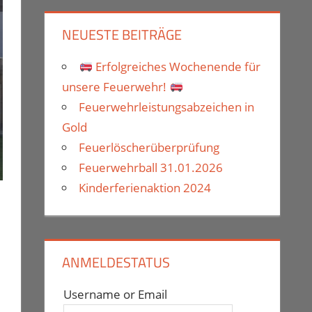
NEUESTE BEITRÄGE
Erfolgreiches Wochenende für
unsere Feuerwehr!
Feuerwehrleistungsabzeichen in
Gold
Feuerlöscherüberprüfung
Feuerwehrball 31.01.2026
Kinderferienaktion 2024
ANMELDESTATUS
Username or Email